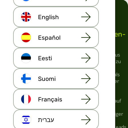
English
Hochwertige und exklusive Immobilien-
Español
Leads
Die Immobilien Leads von Maija.io kommen direkt aus
Eesti
den Immobilienportalen, die Sie bei der Anmeldung zu
Beginn selbst auswählen. Es gibt mehr als 80
Immobilienportale, darunter sowohl internationale als
Suomi
auch lokale Portale. Darüber hinaus verfügen Sie über
eine eigene Büro-Homepage und eine persönliche
Webseite auf der Immobilien-Plattform Habita.com.
Français
Maija.io kündigt zum Verkauf stehende Immobilien auf
der Immobilienwebseite Habita.com an. Die
Immobilienwebseite Habita.com wird mit regelmäßiger
עברית
Google Werbung und Google Optimierung sowie
Facebook- und Instagram-Werbung beworben. Die Leads,