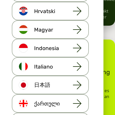
die über Habita.com zu Ihnen gelangen, sind
ausschließlich Ihre Leads. Die Kunden, die den Kontakt
Hrvatski
anfordern, sind bereits als potenzielle Käufer an Ihrer
zum Verkauf stehenden Immobilie interessiert.
Magyar
Indonesia
Italiano
Maija.io hilft Ihnen bei der Generierung
von Immobilien-Leads
日本語
Maija.io hilft Ihnen, Ihren Umsatz zu steigern, indem es
Immobilien-Leads direkt an Ihre E-Mail-Adresse und an
Ihr Telefon sendet. Die Immobilienanzeigen auf
ქართული
Immobilienportalen verfügen über die direkten
Kontaktinformationen von Ihnen und ein