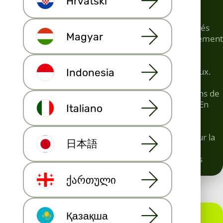
Hrvatski
une solution simple si vous n'avez pas d'agence ou
d'agent précis en tête. Avec Maija.io, vous gagnez en
visibilité pour vous et votre entreprise sur les marchés
Magyar
locaux et internationaux. Nous collaborons exclusivement
avec les partenaires les plus réputés et fiables,
bénéficiant d'une forte visibilité sur les moteurs de
recherche et sur les marchés locaux et internationaux.
Indonesia
Les portails immobiliers de nos partenaires sont
reconnus et utilisés quotidiennement par des millions de
personnes pour la recherche de biens immobiliers. En
Italiano
plus des portails immobiliers, vos annonces sont
diffusées sur Habita.com, un site consulté par des
centaines de milliers de personnes chaque mois pour la
日本語
recherche de biens immobiliers. Le site Habita.com
mène des campagnes publicitaires régulières sur les
moteurs de recherche et les réseaux sociaux.
ქართული
Қазақша