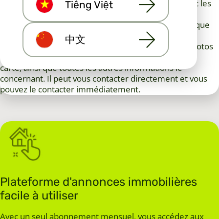
langues. La page d'accueil de votre bien s'ouvre avec les
Tiếng Việt
couleurs de votre marque et vos coordonnées. Sa
structure est conçue pour être aussi lisible et claire que
possible pour les personnes à la recherche d'un
中文
logement. Le client potentiel peut y consulter les photos
de l'appartement, son plan et sa localisation sur une
carte, ainsi que toutes les autres informations le
concernant. Il peut vous contacter directement et vous
pouvez le contacter immédiatement.
Plateforme d'annonces immobilières
facile à utiliser
Avec un seul abonnement mensuel, vous accédez aux