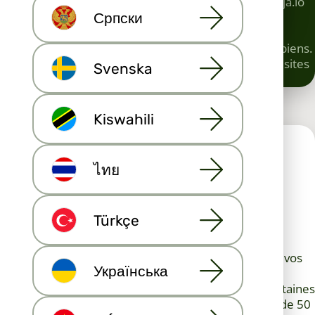
des économies sur le marketing immobilier, car Maija.io
Српски
et Habita.com sont optimisés pour les moteurs de
recherche. Ces sites bénéficient d'une promotion
continue, ce qui assure une visibilité optimale à vos biens.
Enfin, votre marque est également présente sur les sites
Svenska
de nos partenaires.
Kiswahili
ไทย
Annonces immobilières également
Türkçe
disponibles sur Habita.com
En plus des portails immobiliers de nos partenaires, vos
Українська
annonces sont diffusées sur Habita.com. Ce site, qui
compte des utilisateurs du monde entier et des centaines
de milliers de visiteurs par mois, est traduit en plus de 50