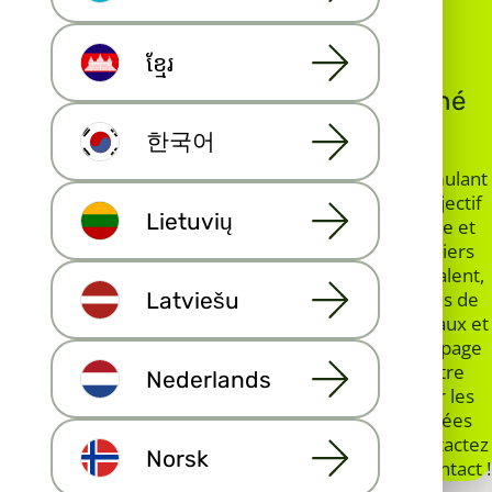
ខ្មែរ
Un seul portail et 80 places de marché
pour vos annonces immobilières
한국어
Maija.io a été conçu par des agents immobiliers cumulant
plus de 30 ans d'expérience dans la vente. Notre objectif
Lietuvių
était de créer une plateforme immobilière accessible et
économique à toutes les agences et agents immobiliers
indépendants. Maija.io est un outil convivial et polyvalent,
Latviešu
idéal pour le quotidien d'un agent immobilier. En plus de
l'accès à plus de 80 portails immobiliers internationaux et
aux meilleurs portails locaux, vous bénéficiez d'une page
d'accueil personnalisée (images, logo et textes) à votre
Nederlands
guise. Vos annonces immobilières sont diffusées sur les
portails et sur le site Habita.com, avec vos coordonnées
et un lien vers votre page d'accueil. Collectez et contactez
Norsk
facilement vos prospects, et ce, dès leur prise de contact !