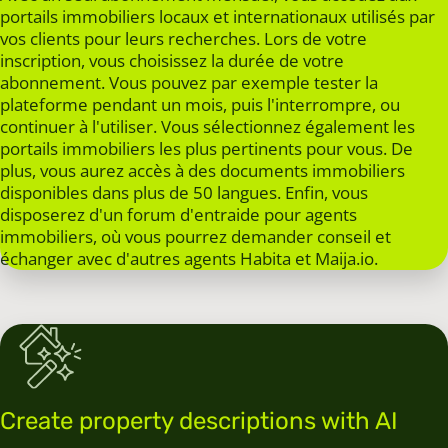
portails immobiliers locaux et internationaux utilisés par
vos clients pour leurs recherches. Lors de votre
inscription, vous choisissez la durée de votre
abonnement. Vous pouvez par exemple tester la
plateforme pendant un mois, puis l'interrompre, ou
continuer à l'utiliser. Vous sélectionnez également les
portails immobiliers les plus pertinents pour vous. De
plus, vous aurez accès à des documents immobiliers
disponibles dans plus de 50 langues. Enfin, vous
disposerez d'un forum d'entraide pour agents
immobiliers, où vous pourrez demander conseil et
échanger avec d'autres agents Habita et Maija.io.
Create property descriptions with AI