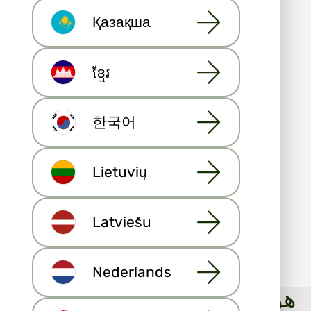
علاقات العملاء (CRM) العقاري الجيد على القيام
بذلك. في Maija على سبيل المثال، يمكنك:
Қазақша
ខ្មែរ
حافظ على التقويم الخاص بك
한국어
قم بتعيين تذكيرات لنفسك
Lietuvių
اكتب الملاحظات
Latviešu
إرسل رسائل
Nederlands
Maija هو برنامج لإدارة علاقات