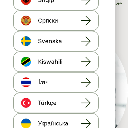
ميزة ترسل العملاء المحتملين إليك مباشرة، حتى تتمكن
من الاتصال بهم على الفور.
Српски
Svenska
Kiswahili
نحن نستخدم ملفات تعريف الارتباط
لخدمة أفضل
نحن نستخدم ملفات تعريف الارتباط والتقنيات الأخرى لتحسين
ไทย
تجربتك على موقعنا ولإظهار المحتوى المخصص لك. لا تتردد
في تغيير موافقتك في أي وقت.
شروط الاستخدام
و
سياسة الخصوصية
Türkçe
السماح بالكل
رفض الكل
Українська