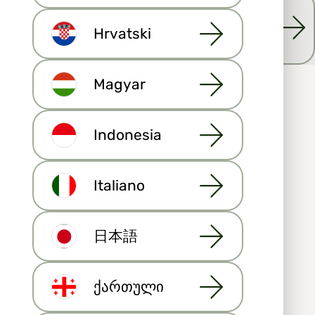
Maija.io التطوير المستمر لـ
Hrvatski
ما الذي يعنيه نظام إدارة
Magyar
علاقات العملاء في مجال
العقارات؟ (CRM)
Indonesia
يرمز CRM إلى إدارة علاقات العملاء، وفي
العقارات، تعد إدارة علاقات العملاء ذات أهمية
Italiano
خاصة لأن المبيعات تتم وجهًا لوجه، كما أن شراء
منزل يعد حدثًا مهمًا دائمًا في حياة الشخص. ما هو
نظام إدارة علاقات العملاء (CRM) في مجال
日本語
العقارات، على وجه الخصوص، هو الاهتمام
بالعميل في كل مرحلة من مراحل العلاقة. في
مجال العقارات، عادة ما تكون العلاقات مع العملاء
طويلة جدًا، وفي أفضل الأحوال، تستمر مدى
ქართული
الحياة. لتحقيق الثقة، سيساعدك برنامج إدارة