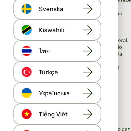
a los agentes inmobiliarios una base de datos de
Svenska
propiedades centralizada, precisa y actualizada. Como
profesional con licencia, su acceso directo al MLS le
garantiza ver los listados en tiempo real, estar en
Kiswahili
múltiples plataformas de anuncios e identificar
oportunidades antes de que lleguen al mercado general.
Esta ventaja profesional le permite brindar un servicio
ไทย
superior a sus clientes, generar confianza mediante la
precisión y mantenerse a la vanguardia de la
competencia que depende únicamente de una única
Türkçe
plataforma.
Reflexiones finales: Utilizar MLS como
Українська
estrategia de crecimiento
El sistema inmobiliario MLS no se limita a datos de
propiedades, sino que se trata de fortalecer su valor
Tiếng Việt
profesional. Al aprovechar al máximo el Servicio de
Listados Múltiples, se posiciona como un recurso
indispensable para clientes que buscan precisión, rapidez