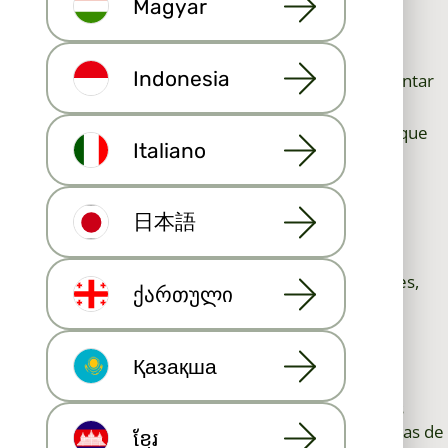
Magyar
acceso a bienes raíces MLS, puede:
Proporcionar listados actualizados antes de que
aparezcan en las plataformas de consumidores.
Indonesia
Ofrecer análisis comparativos de mercado para orientar
estrategias de precios.
Proporcionar información transparente y confiable que
Italiano
genere confianza y lealtad a largo plazo.
Maximizar la exposición del vendedor a
日本語
través del Servicio de Listado Múltiple
Al publicar una propiedad en el MLS, esta llega
inmediatamente a miles de compradores potenciales,
ქართული
tanto locales como internacionales. Esto significa:
Exposición más rápida a compradores serios.
Ofertas competitivas de un grupo más amplio de
Қазақша
prospectos.
Una reputación como un agente que utiliza todas las
herramientas disponibles para comercializar viviendas de
ខ្មែរ