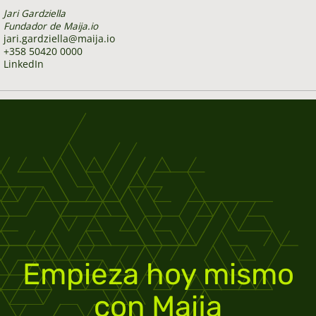
Jari Gardziella
Fundador de Maija.io
jari.gardziella@maija.io
+358 50420 0000
LinkedIn
Empieza hoy mismo
con Maija