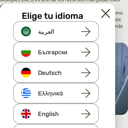
disponibles para los agentes, pero muchos no
aprovechan al máximo su potencial. Comprender cómo
Elige tu idioma
aprovechar estratégicamente los listados inmobiliarios
del MLS puede darle una ventaja, ayudarle a cerrar más
العربية
tratos y a ampliar su cartera de clientes.
Български
Deutsch
Ελληνικά
English
Lo que MLS realmente significa para los