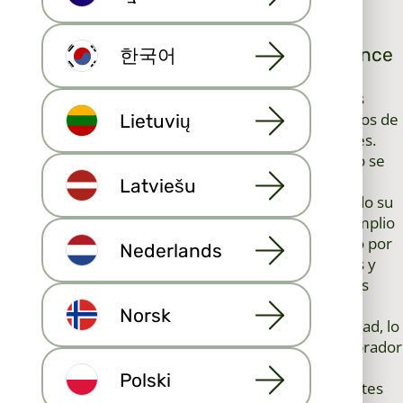
manera eficaz.
MLS en múltiples sitios de listados: alcance
한국어
local e internacional
Una de las mayores ventajas del Servicio de Listados
Múltiples (MLS) es su capacidad para distribuir listados de
Lietuvių
propiedades en plataformas locales e internacionales.
Cuando una propiedad se registra en el MLS, no solo se
queda en una base de datos, sino que a menudo se
Latviešu
incorpora a múltiples sitios web asociados, ampliando su
visibilidad mucho más allá del mercado local. Este amplio
alcance garantiza que los listados sean vistos no solo por
Nederlands
compradores cercanos, sino también por inversores y
clientes internacionales que buscan en línea. Para los
agentes inmobiliarios, esto crea un potente canal de
Norsk
marketing: cada vivienda obtiene una mayor visibilidad, lo
que aumenta las posibilidades de encontrar al comprador
ideal más rápido y, a menudo, a un mejor precio. Al
Polski
aprovechar las redes inmobiliarias del MLS, los agentes