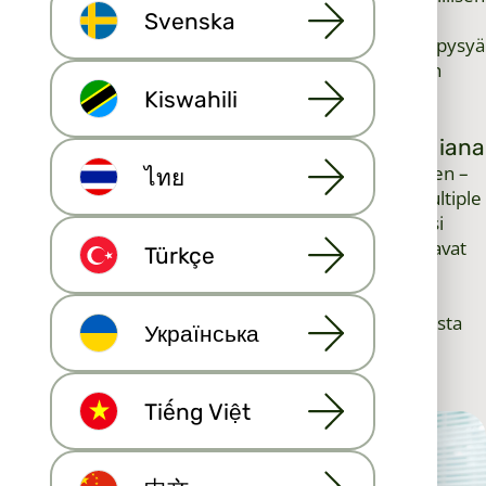
Svenska
edun ansiosta voit tarjota asiakkaillesi erinomaista
palvelua, rakentaa luottamusta tarkkuuden avulla ja pysyä
edellä kilpailijoita, jotka luottavat yksinomaan yhteen
alustaan.
Kiswahili
Loppusanat: MLS:n käyttö kasvustrategiana
MLS-järjestelmä ei ole pelkästään asuntotietoja varten –
ไทย
se vahvistaa ammatillista arvoasi. Hyödyntämällä Multiple
Listing Service -palvelua täysimääräisesti asetat itsesi
korvaamattomaksi resurssiksi asiakkaille, jotka haluavat
Türkçe
näkyvyyttä, nopeutta ja tuloksia.
Jos haluat kasvattaa liiketoimintaasi, hioa
markkinointistrategioitasi ja tarjota parasta mahdollista
Українська
palvelua, MLS:n tulisi olla kiinteistönvälitystoimintasi
keskiössä.
Tiếng Việt