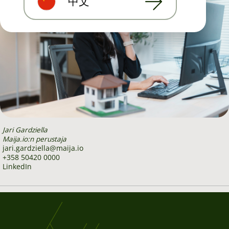
中文
Jari Gardziella
Maija.io:n perustaja
jari.gardziella@maija.io
+358 50420 0000
LinkedIn