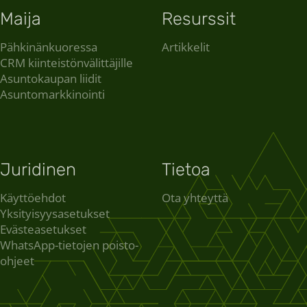
Maija
Resurssit
Pähkinänkuoressa
Artikkelit
CRM kiinteistönvälittäjille
Asuntokaupan liidit
Asuntomarkkinointi
Juridinen
Tietoa
Käyttöehdot
Ota yhteyttä
Yksityisyysasetukset
Evästeasetukset
WhatsApp-tietojen poisto-
ohjeet