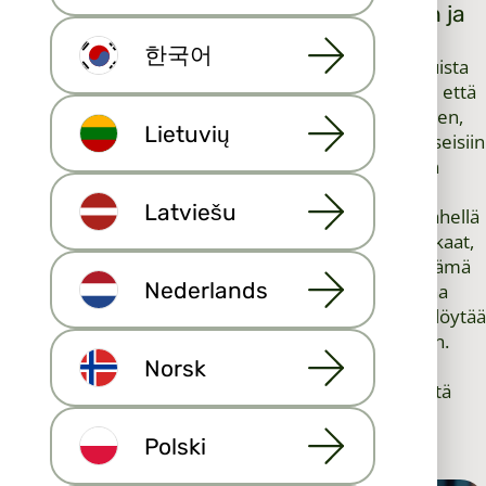
MLS useilla listaussivustoilla: Paikallinen ja
kansainvälinen näkyvyys
한국어
Yksi Multiple Listing Servicen (MLS) suurimmista eduista
on sen kyky jakaa asuntoilmoituksia sekä paikallisille että
kansainvälisille alustoille. Kun asunto ladataan MLS:een,
Lietuvių
se ole vain yhdessä asuntoportaalissa – se menee useisiin
asuntoportaaleihin, mikä laajentaa näkyvyyttä paljon
paikallisten markkinoiden ulkopuolelle. Tämä laaja
Latviešu
näkyvyys varmistaa, että ilmoituksia näkevät paitsi lähellä
olevat ostajat, myös sijoittajat ja kansainväliset asiakkaat,
jotka tekevät hakuja verkossa. Kiinteistönvälittäjille tämä
Nederlands
luo tehokkaan markkinointikanavan: jokainen koti saa
laajemman näkyvyyden, mikä lisää mahdollisuuksia löytää
oikea ostaja nopeammin ja usein parempaan hintaan.
Hyödyntämällä MLS:n kiinteistönvälitysverkostoja
Norsk
välittäjät voivat luottavaisin mielin kertoa myyjille, että
heidän kiinteistöään mainostetaan mahdollisimman
laajalle yleisölle.
Polski