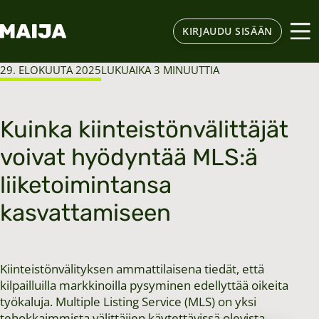
KIRJAUDU SISÄÄN
29. ELOKUUTA 2025
LUKUAIKA 3 MINUUTTIA
Kuinka kiinteistönvälittäjät
voivat hyödyntää MLS:ä
liiketoimintansa
kasvattamiseen
Kiinteistönvälityksen ammattilaisena tiedät, että
kilpailluilla markkinoilla pysyminen edellyttää oikeita
työkaluja. Multiple Listing Service (MLS) on yksi
tehokkaimmista välittäjien käytettävissä olevista