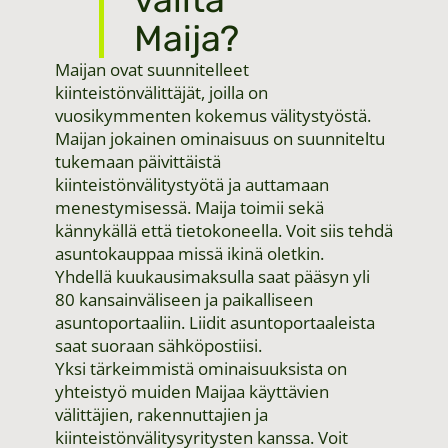
Maija?
Maijan ovat suunnitelleet
kiinteistönvälittäjät, joilla on
vuosikymmenten kokemus välitystyöstä.
Maijan jokainen ominaisuus on suunniteltu
tukemaan päivittäistä
kiinteistönvälitystyötä ja auttamaan
menestymisessä. Maija toimii sekä
kännykällä että tietokoneella. Voit siis tehdä
asuntokauppaa missä ikinä oletkin.
Yhdellä kuukausimaksulla saat pääsyn yli
80 kansainväliseen ja paikalliseen
asuntoportaaliin. Liidit asuntoportaaleista
saat suoraan sähköpostiisi.
Yksi tärkeimmistä ominaisuuksista on
yhteistyö muiden Maijaa käyttävien
välittäjien, rakennuttajien ja
kiinteistönvälitysyritysten kanssa. Voit