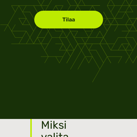
Tilaa
Miksi
valita