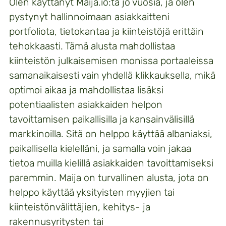
Olen käyttänyt Maija.io:ta jo vuosia, ja olen
pystynyt hallinnoimaan asiakkaitteni
portfoliota, tietokantaa ja kiinteistöjä erittäin
tehokkaasti. Tämä alusta mahdollistaa
kiinteistön julkaisemisen monissa portaaleissa
samanaikaisesti vain yhdellä klikkauksella, mikä
optimoi aikaa ja mahdollistaa lisäksi
potentiaalisten asiakkaiden helpon
tavoittamisen paikallisilla ja kansainvälisillä
markkinoilla. Sitä on helppo käyttää albaniaksi,
paikallisella kielelläni, ja samalla voin jakaa
tietoa muilla kielillä asiakkaiden tavoittamiseksi
paremmin. Maija on turvallinen alusta, jota on
helppo käyttää yksityisten myyjien tai
kiinteistönvälittäjien, kehitys- ja
rakennusyritysten tai