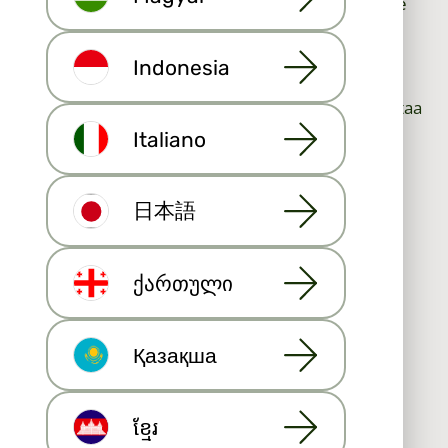
Tarjoa ajantasaisia tietoa ​​​​ilmoituksista ennen kuin ne
näkyvät asuntoportaaleissa.
Tarjoa vertailevia markkina-analyysejä
Indonesia
hinnoittelustrategioiden ohjaamiseksi.
Toimita läpinäkyvää ja luotettavaa tietoa, joka rakentaa
luottamusta ja pitkäaikaista asiakasuskollisuutta.
Italiano
Myyjän näkyvyyden maksimointi
monilistauspalvelun (MLS) avulla
日本語
Kun listaat asunnon MLS:iin, se tavoittaa välittömästi
tuhansia potentiaalisia ostajia, sekä paikallisesti että
kansainvälisesti. Tämä tarkoittaa:
ქართული
Nopeampi näkyvyys vakavissaan oleville ostajille.
Kilpailukykyisiä tarjouksia suuremmalta joukolta
Қазақша
potentiaalisia asiakkaita.
Maine välittäjänä, joka käyttää kaikkia mahdollisia
työkaluja asuntojen tehokkaaseen markkinointiin.
ខ្មែរ