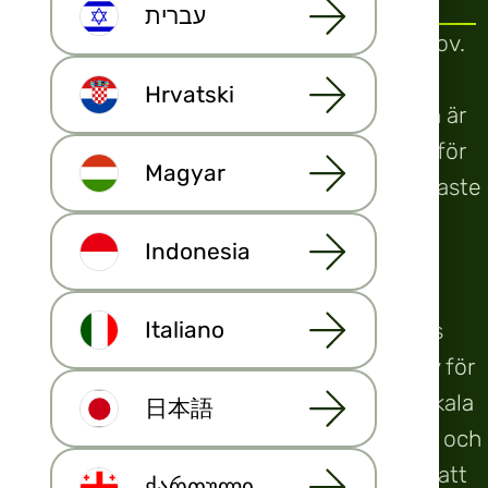
עברית
Vi har lyssnat på fastighetsbranschens behov.
Och nu svarar vi med en programvara för
Hrvatski
fastighetsförmedlare och byggföretag. Den är
utformad för att stödja det dagliga arbetet för
Magyar
en mäklare eller en utvecklare. Alla de viktigaste
funktionerna för det dagliga arbetet som
Indonesia
fastighetsmäklare finns på en och samma
plattform. Maijas programvara för
Italiano
fastighetsbranschen innehåller marknadens
bästa CRM för fastighetsbranschen, ett nav för
intern kommunikation, ett växande antal lokala
日本語
och globala portaler för fastighetsannonser och
mycket mer. Det är utformat av mäklare för att
För
ქართული