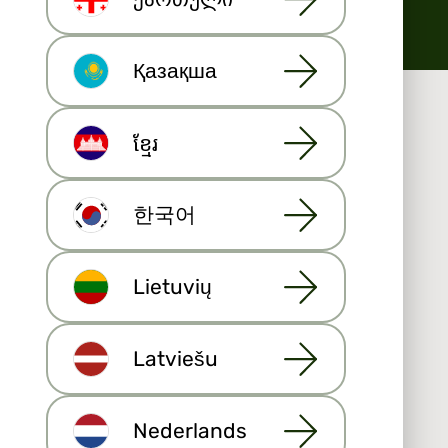
fastighetsmäklar
vara den bästa programvaran för
e
fastighetsförmedlare och utvecklare.
Қазақша
Med en rimlig månadsavgift
får du ett verktyg med vilket
ខ្មែរ
du gör allt ditt dagliga
fastighetsarbete. Maija har
många funktioner som
한국어
hjälper dig att lyckas,
inklusive din egen målsida.
Mångdubbla din
Lietuvių
fastighetsportfölj och var på
de internationella
marknaderna.
Latviešu
Nederlands