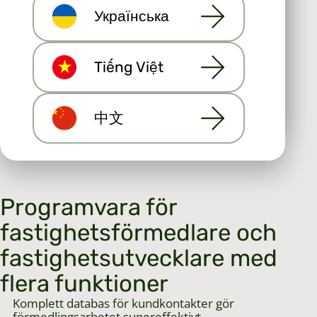
behövs för att hantera
Українська
Vi använder cookies och annan teknik för att
företaget, fakturering och
förbättra din upplevelse på vår webbplats och för
att visa dig personligt innehåll. Ändra gärna ditt
företagets egen
samtycke när som helst.
landningssida. Du kan
Tiếng Việt
Användarvillkor
och
privacy policy
utveckla och ta ditt företag
till nästa nivå.
AVVISA ALLA
TILLÅT ALLA
中文
Programvara för
fastighetsförmedlare och
fastighetsutvecklare med
flera funktioner
Komplett databas för kundkontakter gör
förmedlingsarbetet supereffektivt