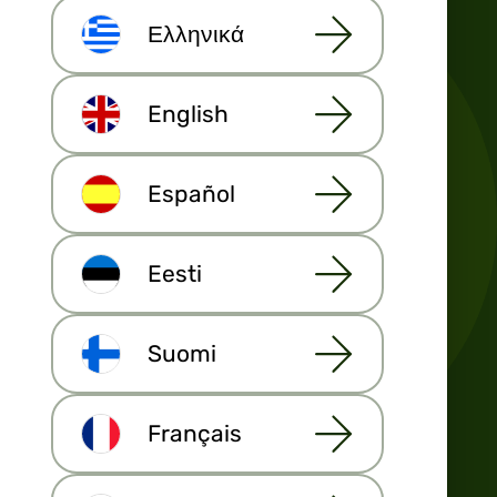
Ελληνικά
PROGRAMVARA
English
CRM OCH VERKTYG
FASTIGHETSFÖRTECKNINGAR
Español
VERKSAMHET
Eesti
Suomi
GLOBALT SAMHÄLLE
Français