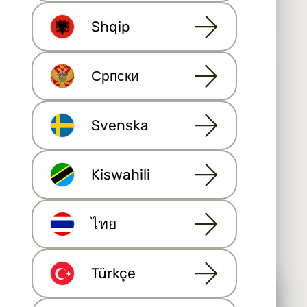
Shqip
Српски
Svenska
För
Kiswahili
fastighetsbolag
ไทย
Företag har samma
omfattande verktyg som
agenter. Dessutom
innehåller paketet de
Türkçe
Vi använder cookies för bättre
omfattande
rapporteringsverktyg som
service