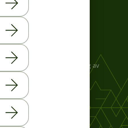
Juridisk
Användarvillkor
Integritetspolicy
Inställningar för cookies
Instruktioner för borttagning av
WhatsApp-data