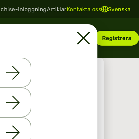
chise-inloggning
Artiklar
Kontakta oss
Svenska
AV
LOGGA IN
Registrera
r