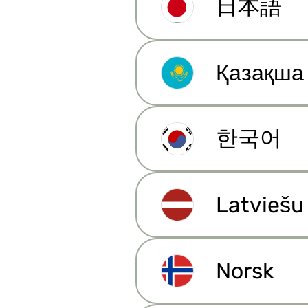
日本語
Maija
Қазақша
I ett nötskal
CRM för fastigheter
한국어
Leads inom fastighetsbranschen
Marknadsföring av fastigheter
Latviešu
Om
Norsk
Kontakta oss