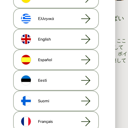
不動産のリードを見つけるにはどうすればい
Ελληνικά
いですか?
English
不動産業者の初心者なら誰もが疑問に思う疑問です。ここ
では、30 年以上の経験を持つ私たちが見つけた、そして
2024 年にも有効と思われる 12 の方法を紹介します。ポイ
ントは重要度順ではありませんが、すべて同様に関連して
Español
います。
第一印象
Eesti
コールドコール
不動産情報ポータルとFacebookマーケットプレイス
Suomi
パーソナルブランディング
伝統的な広告
友人、知人、親戚
Français