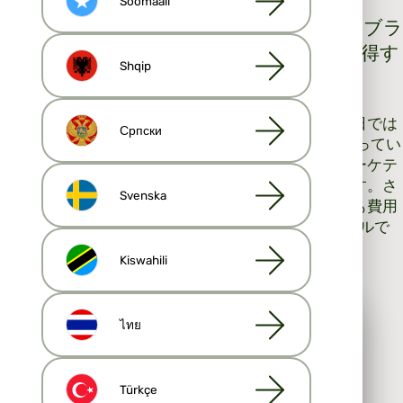
Soomaali
4. ソーシャルメディアを活用して個人のブラ
ンディングを行い、不動産のリードを獲得す
Shqip
る
人々はさまざまな情報源から情報を探しており、今日では
Српски
ソーシャル メディアは住宅市場でますます重要になってい
ます。検索エンジンと従来の広告は、依然としてマーケテ
ィングと人々の認知度を高めるための重要な手段です。さ
Svenska
まざまな場所で存在感を示すことは重要ですが、最も費用
対効果の高い選択肢は、ソーシャル メディア チャネルで
ブランドを確立し、認知度を高めることです。
Kiswahili
次のようなソーシャル チャネルを使用します。
Facebook
より良いサービスのためにクッ
ไทย
Instagram
キーを使用しています
TikTok
LinkedIn
当社では、お客様のサイト体験を向上させ、パーソナラ
Türkçe
イズされたコンテンツを表示するために、Cookie やそ
X