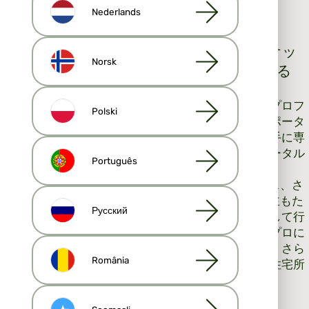
れません。
Nederlands
3. 不動産情報ポータルやFacebookマーケッ
Norsk
トプレイスで不動産の見込み客を見つける
さまざまな不動産物件情報ポータルにログインしてプロフ
Polski
ィールを作成します。ほぼすべての不動産物件情報ポータ
ルには、ブローカー検索サービスがあります。売り手に専
属のブローカーがいない場合は、不動産物件情報ポータル
Português
からブローカーを探し始めるのがよいでしょう。
不動産情報ポータルや Facebook マーケットプレイス、さ
まざまな Facebook グループで連絡できる個人の売主もた
Русский
くさんいます。多くの人が、家の売却は仕事と並行して行
うのがよいと考えていますが、時間がかかるため、プロに
連絡してもらえるとうれしいという人も多くいます。さら
România
に、プロの不動産業者は、通常、自分の本業を持つ住宅所
有者よりも良い価格で家を売ってくれます。