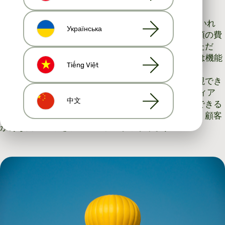
の他のテクノロジーを使用しています。同意はいつでも
自由に変更できます。
ソーシャル メディアを上手に活用する方法を知っていれ
利用規約
および
プライバシーポリシー
Українська
ば、認知度は大幅に高まります。広告も安価で、少額の費
用でも多くの認知度とクリック数を獲得できます。ただ
すべて拒否
すべて許可
し、Facebook で機能するコンテンツが LinkedIn では機能
Tiếng Việt
しない可能性があることに注意してください。
人々は、自分の家を売るために、自分と簡単に同一視でき
る人を選ぶことに満足しています。ソーシャル メディア
中文
は、あなたが誰であるか、何を知っているかを共有できる
場所です。これにより、あなたは親しみやすくなり、顧客
があなたに連絡を取るハードルが下がります。