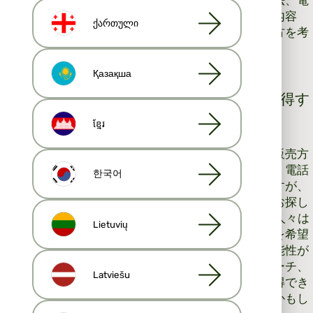
話の始め方と終わり方を考えてください。メールの内容
ქართული
や、初めて会う人と直接会うときの服装や振る舞い方を考
えてください。
Қазақша
2. コールドコール – 不動産のリードを獲得す
る最良の方法の1つ
ខ្មែរ
業界に不慣れで、まだ顧客がいない場合は、従来の販売方
法であるコールドコールに頼らなければなりません。電話
한국어
で不動産のリードを獲得するには粘り強さが必要ですが、
不動産のリードを獲得するコスト効率の良い方法をお探し
の場合は、これが唯一の選択肢の 1 つになります。人々は
Lietuvių
常に、より小規模または大規模な物件への乗り換えを希望
するため、電話によって最初の顧客を獲得できる可能性が
高くなります。品質、プロフェッショナルなアプローチ、
Latviešu
第一印象の重要性を忘れなければ、すぐに仕事を獲得でき
なくても、クライアントは後であなたを覚えているかもし