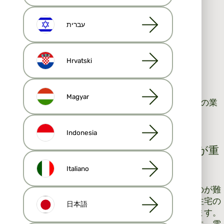
あなたの近所
企業へのスポンサーシップと協力
עברית
他のエージェントと協力する
顧客とリードの育成
オープンハウス
Hrvatski
目標を設定します。
Magyar
また、
不動産業者向け AI
とは何か、AI が不動産業者の業
務にどのように役立つかについてもお読みください。
Indonesia
1. 不動産リードを生み出すには第一印象が重
要
Italiano
第一印象は一度しか残らないため、その後は変えるのが難
しい場合があります。第一印象に基づいて、顧客は住宅の
日本語
販売にあなたを選ぶか、競合他社を選ぶかを決定します。
第一印象は最初の接触で作られます。電話に出る方法、電